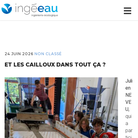
24 JUIN 2026
NON CLASSÉ
ET LES CAILLOUX DANS TOUT ÇA ?
Juli
en
NE
VE
U,
qui
a
par
tici